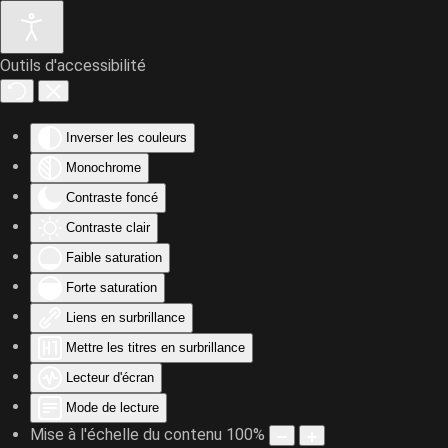
Outils d'accessibilité
Accéder au contenu principal
Inverser les couleurs
Monochrome
Contraste foncé
Contraste clair
Faible saturation
Forte saturation
Liens en surbrillance
Mettre les titres en surbrillance
Lecteur d'écran
Mode de lecture
Mise à l'échelle du contenu
100
%