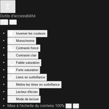
Outils d'accessibilité
Accéder au contenu principal
Inverser les couleurs
Monochrome
Contraste foncé
Contraste clair
Faible saturation
Forte saturation
Liens en surbrillance
Mettre les titres en surbrillance
Lecteur d'écran
Mode de lecture
Mise à l'échelle du contenu
100
%