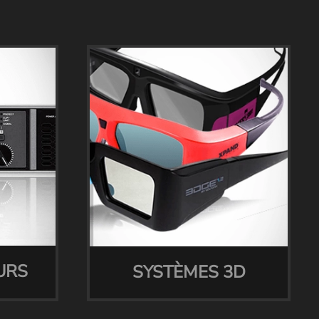
URS
SYSTÈMES 3D