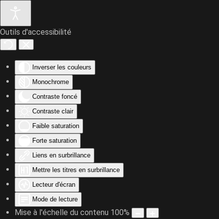
Outils d'accessibilité
Accéder au contenu principal
Inverser les couleurs
Monochrome
Contraste foncé
Contraste clair
Faible saturation
Forte saturation
Liens en surbrillance
Mettre les titres en surbrillance
Lecteur d'écran
Mode de lecture
Mise à l'échelle du contenu
100
%