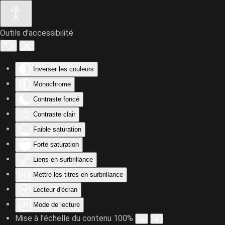
Outils d'accessibilité
Accéder au contenu principal
Inverser les couleurs
Monochrome
Contraste foncé
Contraste clair
Faible saturation
Forte saturation
Liens en surbrillance
Mettre les titres en surbrillance
Lecteur d'écran
Mode de lecture
Mise à l'échelle du contenu
100
%