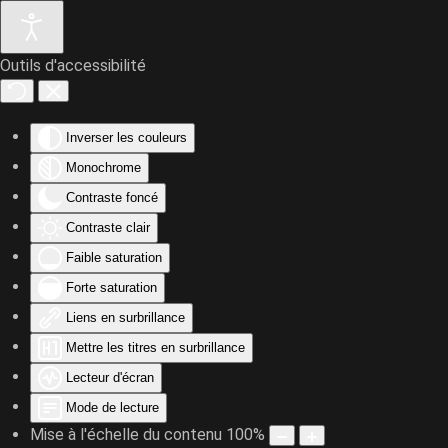
Outils d'accessibilité
Accéder au contenu principal
Inverser les couleurs
Monochrome
Contraste foncé
Contraste clair
Faible saturation
Forte saturation
Liens en surbrillance
Mettre les titres en surbrillance
Lecteur d'écran
Mode de lecture
Mise à l'échelle du contenu
100
%