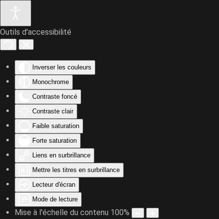
Outils d'accessibilité
Accéder au contenu principal
Inverser les couleurs
Monochrome
Contraste foncé
Contraste clair
Faible saturation
Forte saturation
Liens en surbrillance
Mettre les titres en surbrillance
Lecteur d'écran
Mode de lecture
Mise à l'échelle du contenu
100
%